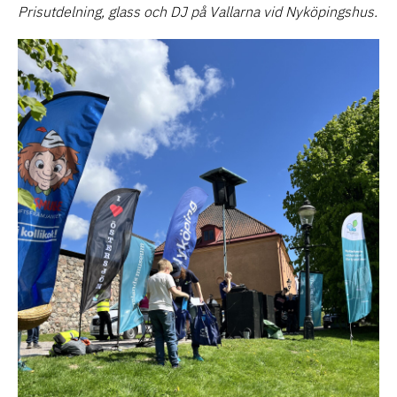
Prisutdelning, glass och DJ på Vallarna vid Nyköpingshus.