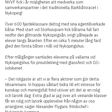
NVVF fick i år möjligheten att medverka som
samverkanspartner i det traditionella Barkbåtsracet i
Nyköping!
Över 600 fjärdeklassare deltog med sina egentillverkade
båtar. Med start vid Storhusqvarn fick båtarna full fart
nedför den glittrande Nyköpingsån, ivrigt påhejade av
elever längs åkanten. Efter en cirka 5 minuter lång färd
gled den första båten i mål vid Nyköpingshus.
Efter målgången samlades eleverna på vallarna vid
Nyköpingshus för prisutdelning med glassfest och DJ i
solskenet.
– Det roligaste är att vi är flera aktörer som gör detta
tillsammans. Vi hoppas såklart bidra till ett intresse för
kunskap och meningsfull fritid utöver att det är en rolig
och lärorik dag. Extra glad är jag över att vinnande klasser
får en rolig och lärorik upplevelse från någon av oss
arrangörer, säger Alexander Flygare, fritidschef i