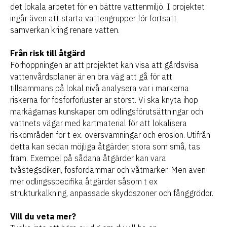
det lokala arbetet för en bättre vattenmiljö. I projektet
ingår även att starta vattengrupper för fortsatt
samverkan kring renare vatten.
Från risk till åtgärd
Förhoppningen är att projektet kan visa att gårdsvisa
vattenvårdsplaner är en bra väg att gå för att
tillsammans på lokal nivå analysera var i markerna
riskerna för fosforförluster är störst. Vi ska knyta ihop
markägarnas kunskaper om odlingsförutsättningar och
vattnets vägar med kartmaterial för att lokalisera
riskområden för t ex. översvämningar och erosion. Utifrån
detta kan sedan möjliga åtgärder, stora som små, tas
fram. Exempel på sådana åtgärder kan vara
tvåstegsdiken, fosfordammar och våtmarker. Men även
mer odlingsspecifika åtgärder såsom t ex
strukturkalkning, anpassade skyddszoner och fånggrödor.
Vill du veta mer?