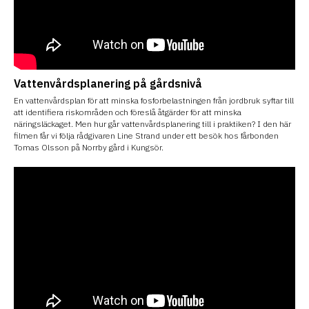
Vattenvårdsplanering på gårdsnivå
En vattenvårdsplan för att minska fosforbelastningen från jordbruk syftar till
att identifiera riskområden och föreslå åtgärder för att minska
näringsläckaget. Men hur går vattenvårdsplanering till i praktiken? I den här
filmen får vi följa rådgivaren Line Strand under ett besök hos fårbonden
Tomas Olsson på Norrby gård i Kungsör.