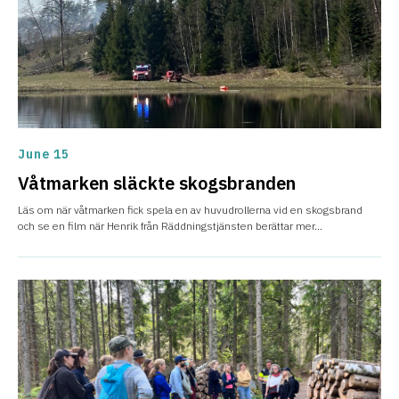
June 15
Våtmarken släckte skogsbranden
Läs om när våtmarken fick spela en av huvudrollerna vid en skogsbrand
och se en film när Henrik från Räddningstjänsten berättar mer...