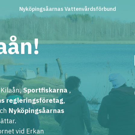
Nyköpingsåarnas Vattenvårdsförbund
laån!
 Kilaån,
Sportfiskarna
,
ns regleringsföretag
,
ch
Nyköpingsåarnas
ättar.
ornet vid Erkan