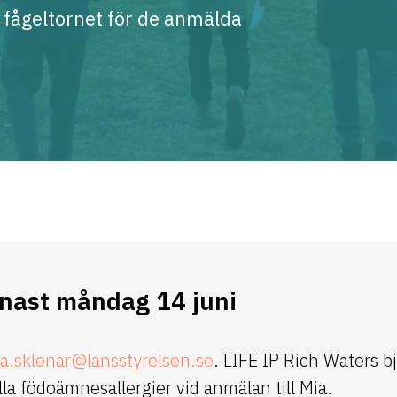
 fågeltornet för de anmälda
nast måndag 14 juni
a.sklenar@lansstyrelsen.se
. LIFE IP Rich Waters b
a födoämnesallergier vid anmälan till Mia.