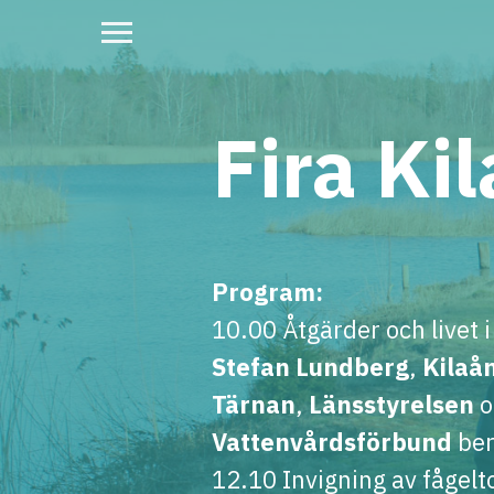
Fira Ki
Program:
10.00 Åtgärder och livet i
Stefan Lundberg
,
Kilaå
Tärnan
,
Länsstyrelsen
o
Vattenvårdsförbund
ber
12.10 Invigning av fågelt